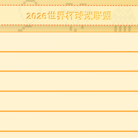
材料
、
epega黄金甲体育棉
、
ga黄金甲体育棉衬垫
等产品，价格实惠，欢迎咨询
育
新闻资讯
ga黄金甲体育棉展示