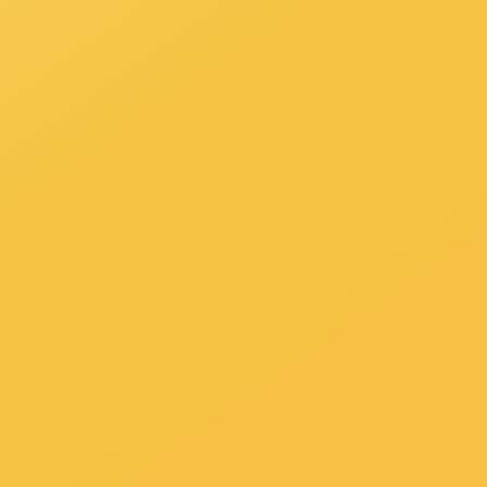
黄金甲体育棉展示
黄金甲体育棉袋（EPE异型材）
epega黄金甲体育棉（EPE卷材）