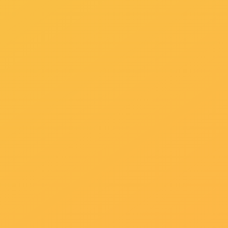
ga黄金甲体育
1
2
3
4
5
下一页
末
主 营：epega黄金甲体育棉、ga黄金甲体育棉衬垫、g
及各种ga黄金甲体育棉材料
联 系 人：喻先生
联系电话：15871823874
电子邮箱：13807113488@139.con