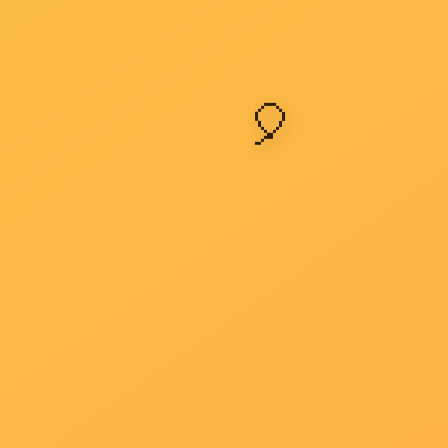
页
共
5
页
40
条
扫
一
扫
a黄金甲体育棉袋
联
系
ga
黄
金
甲
体