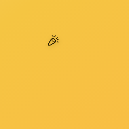
NEWS LIST
ga黄金甲体育棉衬垫与其他材质衬垫相比，优势藏在哪？
武汉ga黄金甲体育棉袋的跨界进化论：从物流战场到美学包装
ga黄
厚度稍作改变，ga黄金甲体育棉价格能掀起多大 “波澜”？
2025ga黄金甲体育棉采购指南：B端买家关注的3个指标！
武汉ga黄金甲体育棉材料定制服务：满足个性化需求的解决方案
ga黄金甲体育棉材料为何能在包装界 “C位出道”？
联系方式
CONTACT
ga
联 系 人： 喻先生
联系电话：15871823874
电子邮箱：13807113488@139.con