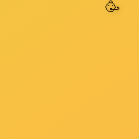
当前位置：
ga黄金甲体育
ga黄金甲体育棉展示
ga黄金甲体育棉衬垫