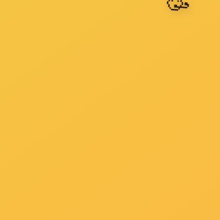
当前位置：
ga黄金甲体育
ga黄金甲体育棉展示
页
共
5
页
40
条