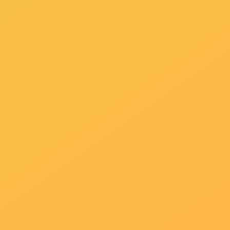
主 营：epega黄金甲体育棉、ga黄金甲体育棉衬垫、g
及各种ga黄金甲体育棉材料
联 系 人：喻先生
联系电话：15871823874
电子邮箱：13807113488@139.con
企业网址：628503.com