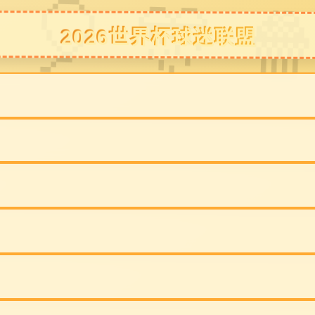
材料
、
epega黄金甲体育棉
、
ga黄金甲体育棉衬垫
等产品，价格实惠，欢迎咨询
育
新闻资讯
ga黄金甲体育棉展示