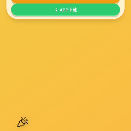
ga黄金甲体育棉（EPE异型材）
ga黄金甲体育棉衬垫
案例
纸箱
新闻列表
NEWS LIST
ga黄金甲体育棉衬垫与其他材质衬垫相比，优势藏在哪？
武汉ga黄金甲体育棉袋的跨界进化论：从物流战场到美学包装
案例
厚度稍作改变，ga黄金甲体育棉价格能掀起多大 “波澜”？
2025ga黄金甲体育棉采购指南：B端买家关注的3个指标！
武汉ga黄金甲体育棉材料定制服务：满足个性化需求的解决方案