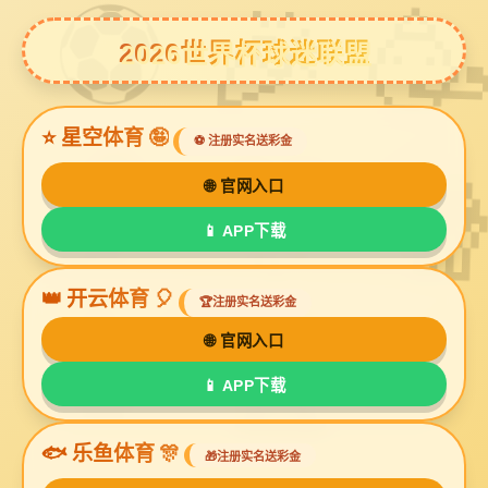
ga黄金甲体育
武汉ga黄金甲体育 包装有限公司主营
ga黄金甲体育棉材料
、
epega黄金甲体育
网站ga黄金甲体育
关于ga黄金甲体育
新