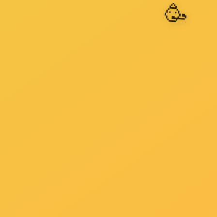
ga黄金甲体育棉衬垫与其他材质衬垫相比，优势藏在哪？
比，优势藏在哪？
时间：2025-04-19 13:55
越多行业的选择。与传统的泡沫、纸板、气
从缓冲防护到环保特性，从使用成本到应用
碎裂变形，ga黄金甲体育棉由独立闭孔结构
小弹簧一样吸收能量，提供持久稳定的保
的缓冲效果明显优于传统材料。同时，其良好
料难以企及的。
切割成型，可以根据产品形状量身定制，精
的加工灵活性大大降低了包装成本。在仓储运
得一提的是，ga黄金甲体育棉衬垫可以轻松