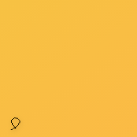
企业网址：628503.com
公司地址：武汉市汉阳区永丰街磨
山集团山南湾23-1号
上一篇
快速导航
epega黄金甲体育棉（EPE卷材）
ga黄金甲体育棉材料（EPE片材）
ga黄金甲体育棉（EPE异型材）
ga黄金甲体育棉衬垫
纸箱