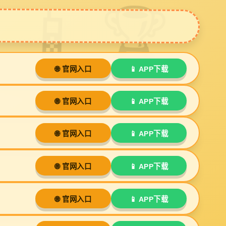
！
网站地图
案例展示
联系ga黄金甲体育