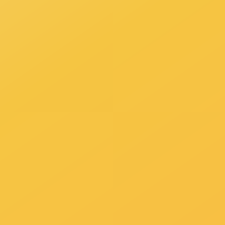
资讯
当前位置：
ga黄金甲体育
新闻资讯
ga黄金甲体育棉衬垫与其他材质衬垫相
文章来源：//628503.com/ 作者：武汉ga黄金甲体育 包装有限公司 发表
满目的包装材料中，
武汉ga黄金甲体育棉衬垫
正悄然成为越来
质相比，这种看似普通的材料蕴含着许多不易察觉的独特优势。
a黄金甲体育棉衬垫正在用实际表现证明自己的价值。
是ga黄金甲体育棉比较核心的优势所在。不同于普通泡沫容易
够均匀分散冲击力。当产品受到撞击时，这种结构可以像无数个
是对于精细仪器、玻璃制品等易损物品，ga黄金甲体育棉衬垫
能确保在多次使用后仍能保持原有形状，这是许多一次性包装材
性让ga黄金甲体育棉在实际应用中更受青睐。这种材质较易
类异形物品。相比需要模具成型的泡沫材料，ga黄金甲体育棉
轻质的特性显著减少了整体重量，为物流节省了可观费用。更值