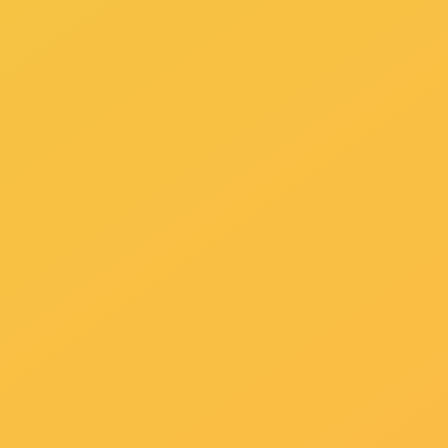
料复合使用，比如与铝箔结合增强隔热效果，或与无纺布搭配提
是ga黄金甲体育棉区别于传统材料的显著标志。作为一种可回
质，废弃后也能通过专业渠道实现资源再利用。相较于发泡聚苯
响要小得多。在环保要求日益严格的今天，这一特性让它成为许
合，选择ga黄金甲体育棉也是更为可持续的方案。
势在长期使用中尤为明显。虽然单件ga黄金甲体育棉衬垫的
用率使得整体使用成本更具竞争力。一个优异的ga黄金甲体育
在频繁运输的场合能节省大量包装费用。同时，由于重量轻、体
造节省空间和降低运费的双重效益。
甲体育棉衬垫的这些优势并非偶然，而是材料科学进步的必然
运输，ga黄金甲体育 都能看到它可靠的身影。当企业需要在保
黄金甲体育棉衬垫往往能提供令人满意的解决方案。这种材料的普
杂，有时正是那些看似简单的创新，反而能解决实际的问题。