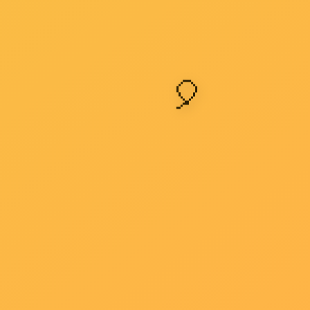
返回列表
扫
一
扫
a黄金甲体育棉袋
联
系
ga
黄
金
甲