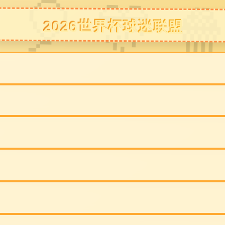
材料
、
epega黄金甲体育棉
、
ga黄金甲体育棉衬垫
等产品，价格实惠，欢迎咨询
育
新闻资讯
ga黄金甲体育棉展示