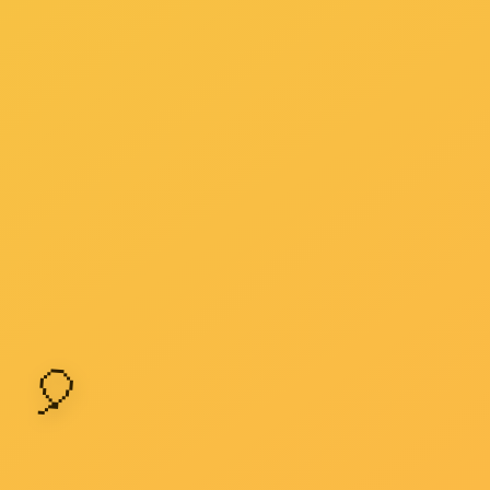
企业网址：628503.com
公司地址：武汉市汉阳区永丰街磨
山集团山南湾23-1号
快速导航
epega黄金甲体育棉（EPE卷材）
ga黄金甲体育棉材料（EPE片材）
ga黄金甲体育棉（EPE异型材）
ga黄金甲体育棉衬垫
纸箱