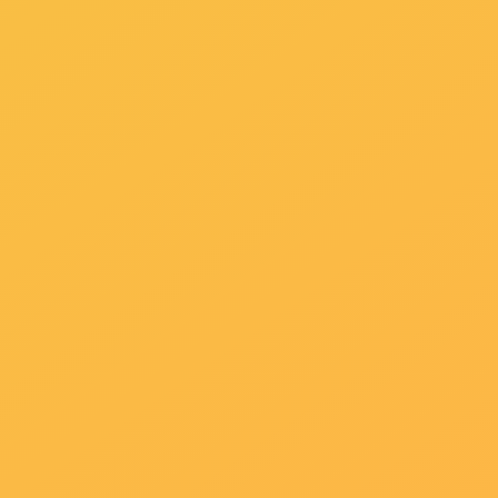
主 营：epega黄金甲体育棉、ga黄金甲体育棉衬垫、g
及各种ga黄金甲体育棉材料
联 系 人：喻先生
联系电话：15871823874
电子邮箱：13807113488@139.con
企业网址：628503.com