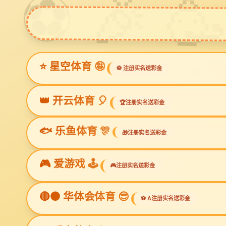
ga黄金甲体育
武汉ga黄金甲体育 包装有限公司主营
ga黄金甲体育棉
网站ga黄金甲体育
关于ga黄金甲体