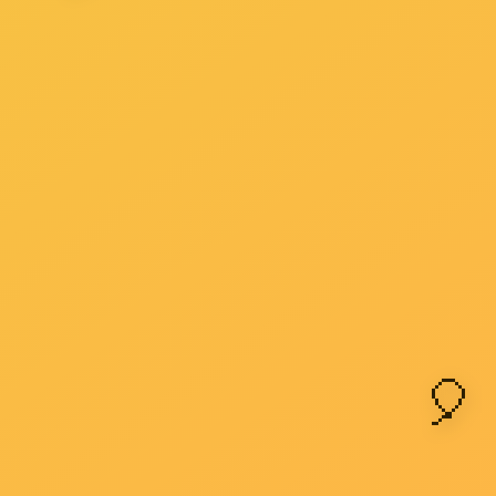
武汉ga黄金甲体育棉材料定制服务：满足个性化需求的解决方案
联系方式
CONTACT
联 系 人： 喻先生
联系电话：15871823874
电子邮箱：13807113488@139.con
企业网址：628503.com
公司地址：武汉市汉阳区永丰街磨
山集团山南湾23-1号
快速导航