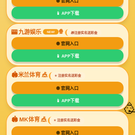
新闻资讯
产品分类
Product classification
文章来源
epega黄金甲体育棉（EPE卷材）
ga黄金甲体育棉袋作为一
ga黄金甲体育棉材料（EPE片材）
黄金甲体育棉袋的厚度不均