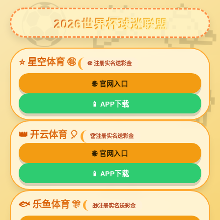
ga黄金甲体育
武汉ga黄金甲体育 包装有限公司主营
ga黄金甲体育棉材料
、
epega黄金甲体育
网站ga黄金甲体育
关于ga黄金甲体育
新