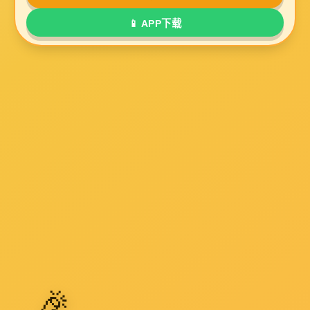
料、工艺及设备等方面，探
ga黄金甲体育棉（EPE异型材）
ga黄金甲体育棉衬垫
一、原料因素
纸箱
ga黄金甲体育棉袋的厚度
质，那么在熔融、吹膜的过
度高的ga黄金甲体育棉原
新闻列表
二、工艺因素
NEWS LIST
除了原料因素外，生产工艺
建筑保温为何青睐ga黄金甲体育棉材料？三大核心优势大揭秘！
艺参数的设定和调整都会直
从包装到家居：EPEga黄金甲体育棉如何变身环保装修利器
因此，优化生产工艺，正确
武汉ga黄金甲体育棉价格与环保要求的微妙平衡
ga黄金甲体育棉衬垫与其他材质衬垫相比，优势藏在哪？
三、设备因素
武汉ga黄金甲体育棉袋的跨界进化论：从物流战场到美学包装