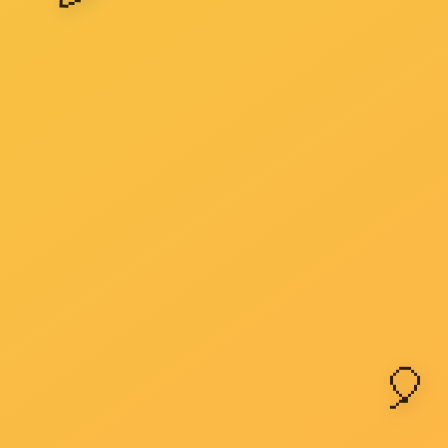
厚度稍作改变，ga黄金甲体育棉价格能掀起多大 “波澜”？
设备性能的好坏也直接影响
化、磨损严重，都会导致产
联系方式
保ga黄金甲体育棉袋厚度均
CONTACT
为了解决这个问题，需要
联 系 人： 喻先生
出厚度均匀、质量稳定的g
联系电话：15871823874
电子邮箱：13807113488@139.con
企业网址：628503.com
公司地址：武汉市汉阳区永丰街磨
山集团山南湾23-1号
武汉ga黄金甲体育棉材料生产时出现单丝弯曲的
上一篇：
快速导航