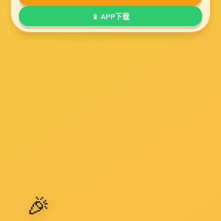
前加强人员培训。
ga黄金甲体育棉（EPE异型材）
首先，针对ga黄金甲体育
ga黄金甲体育棉衬垫
间和评估方法等方面。在制
产紧密结合。
纸箱
其次，针对不同的岗位和
控制；对于印刷工，应培训
通过针对性的培训，使每个
此外，加强实践操作训练
新闻列表
程，掌握实际操作技巧。同
NEWS LIST
还有，建立完善的评估机
实践操作考核等方面。通过
从包装到家居：EPEga黄金甲体育棉如何变身环保装修利器
总之，加强ga黄金甲体育
武汉ga黄金甲体育棉价格与环保要求的微妙平衡
划、针对性的培训、实践操
ga黄金甲体育棉衬垫与其他材质衬垫相比，优势藏在哪？
棉袋生产的顺利进行提供有
武汉ga黄金甲体育棉袋的跨界进化论：从物流战场到美学包装
厚度稍作改变，ga黄金甲体育棉价格能掀起多大 “波澜”？