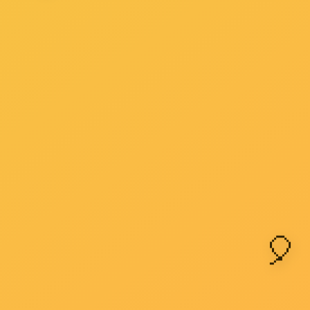
2025ga黄金甲体育棉采购指南：B端买家关注的3个指标！
ga黄金甲体育棉衬垫的生产工艺及环保性
上一篇：
联系方式
CONTACT
联 系 人： 喻先生
联系电话：15871823874
电子邮箱：13807113488@139.con
企业网址：628503.com
公司地址：武汉市汉阳区永丰街磨
山集团山南湾23-1号
快速导航