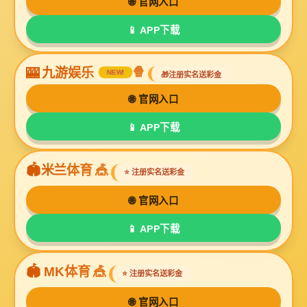
新闻资讯
产品分类
Product classification
文章来源
epega黄金甲体育棉（EPE卷材）
ga黄金甲体育棉衬垫作为
ga黄金甲体育棉材料（EPE片材）
面粗糙的问题，影响产品的