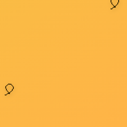
武汉ga黄金甲体育棉衬垫定制化生产可以节省成
上一篇：
快速导航
epega黄金甲体育棉（EPE卷材）
ga黄金甲体育棉材料（EPE片材）
ga黄金甲体育棉（EPE异型材）
ga黄金甲体育棉衬垫
纸箱