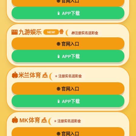
新闻资讯
产品分类
Product classification
文章来源
epega黄金甲体育棉（EPE卷材）
ga黄金甲体育棉是一种广
ga黄金甲体育棉材料（EPE片材）
棉时，价格和尺寸规格是两