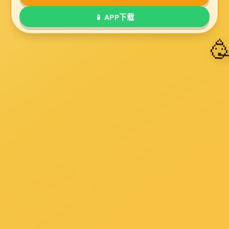
关系。
ga黄金甲体育棉（EPE异型材）
首先，让ga黄金甲体育 
ga黄金甲体育棉衬垫
见的尺寸有10mm、20mm
金甲体育棉还有宽度和长度两个
纸箱
新闻列表
NEWS LIST
建筑保温为何青睐ga黄金甲体育棉材料？三大核心优势大揭秘！
从包装到家居：EPEga黄金甲体育棉如何变身环保装修利器
武汉ga黄金甲体育棉价格与环保要求的微妙平衡
ga黄金甲体育棉衬垫与其他材质衬垫相比，优势藏在哪？
武汉ga黄金甲体育棉袋的跨界进化论：从物流战场到美学包装
ga黄金甲体育棉的价格受