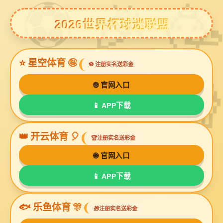
ga黄金甲体育
武汉ga黄金甲体育 包装有限公司主营
ga黄金甲体育棉材料
、
epega黄金甲体育
网站ga黄金甲体育
关于ga黄金甲体育
新