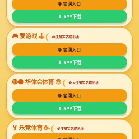
你现在的位置：
ga黄金甲体育
ga黄金甲体育棉（EPE异型材）
EPE异型材
EPE异型材