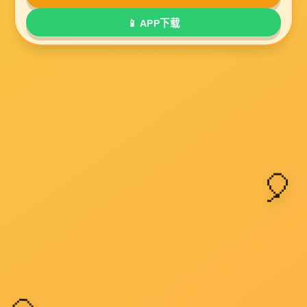
ga黄金甲体育
NEWS CONTENT
建筑保温为何青睐ga黄金甲体育棉材料？三大核心优势大
在当代建筑保温材料市场中， 武汉ga黄金甲体育棉材料 (EPE发泡聚乙烯)凭借其独特性能逐渐成为众多工程项目的优选。这种闭孔式发泡材料为何能在众多保温材料中脱颖而出？其背后有着值得深
20
2025-05-20
从包装到家居：EPEga黄金甲体育棉如何变身环保装修利器
在现代家居装修中，人们越来越注重材料的选择，不仅追求美观，更看重实用性和功能性。 武汉EPEga黄金甲体育棉 ，这种看似普通的材料，凭借其独特的特性，在家居装修领域发挥着越来越多
09
2025-05-09
武汉ga黄金甲体育棉价格与环保要求的微妙平衡
在当今社会，环保已成为各行各业不可忽视的重要议题。作为包装材料的一种，ga黄金甲体育棉同样面临着环保要求的挑战。而 武汉ga黄金甲体育棉价格 与环保要求之间的关系，也悄然成为市场关注的
23
2025-04-23
ga黄金甲体育棉衬垫与其他材质衬垫相比，优势藏在哪？
在琳琅满目的包装材料中， 武汉ga黄金甲体育棉衬垫 正悄然成为越来越多行业的选择。与传统的泡沫、纸板、气泡膜等材质相比，这种看似普通的材料蕴含着许多不易察觉的独特优势。从缓冲
19
2025-04-19
武汉ga黄金甲体育棉袋的跨界进化论：从物流战场到美学
当 武汉ga黄金甲体育棉袋 突破传统物流包装边界，向花艺、礼品等美学领域渗透时，这场跨界革命正重塑包装行业的价值坐标。这种看似简单的材料迭代，实则暗含消费市场对包装功能的重新
11
2025-04-11
查看更多