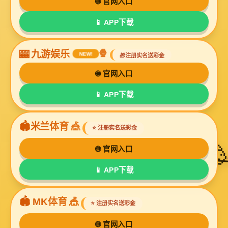
epega黄金甲体育棉（EPE卷材）
ga黄金甲体育棉材料（EPE片材）
ga黄金甲体育棉（EPE异型材）
ga黄金甲体育棉衬垫
纸箱
epega黄金甲体育棉（EPE卷材）
武汉epega黄金甲体育棉（EPE卷材）