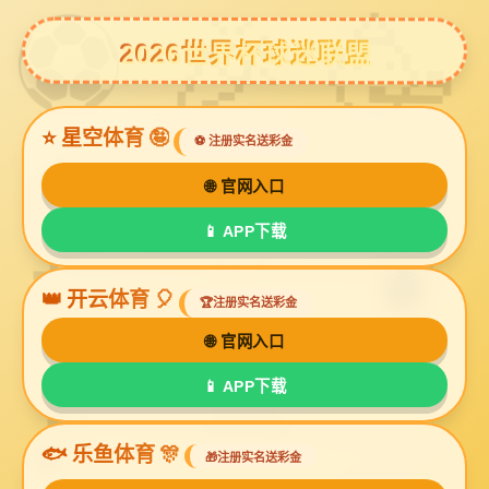
ga黄金甲体育
ga黄金甲体育棉袋
、
epega黄金甲体育棉
为本公司主营产品，价格优惠！
网站ga黄金甲体育
关于ga黄金甲体育
ga黄金甲体育棉资讯
产品展示
案例展示
联系ga黄金甲体育