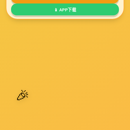
有防潮、防尘、防静电等特性，适用于各种物品的包装和运输。
在ga黄金甲体育 的日常生活中，ga黄金甲体育棉袋的应用非常广
泛。例如，电子产品、仪器、玻璃制品等易碎、易损物品常常使用ga
黄金甲体育棉袋进行包装。此外，ga黄金甲体育棉袋还广泛应用于服
装、鞋帽、玩具等行业的包装和运输。由于其优良的减震性能和保温
性能，ga黄金甲体育棉袋能够保护物品在运输过程中不受损坏，提高
产品的安全性和可靠性。
总之，ga黄金甲体育棉袋是一种独特的包装材料，具有优良的减
震性、抗冲击性、保温性和防潮性等特性。由于其广泛的应用领域和
独特的性能，ga黄金甲体育棉袋已经成为现代包装行业中的重要一
员。