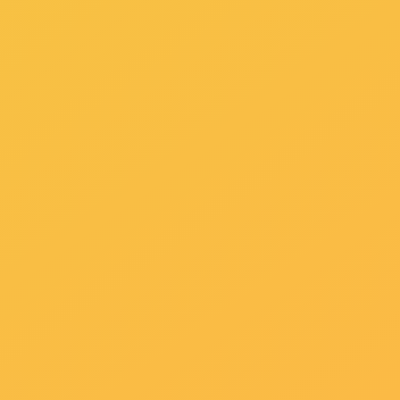
变化、气泡破裂等。
电子产品、工业仪
黄金甲体育棉还可以根
生产还是日常生活