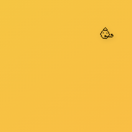
泛应用。然而，人们
能承受多高的温度。
甲体育棉材料可以承受
的耐高温性能可以得到