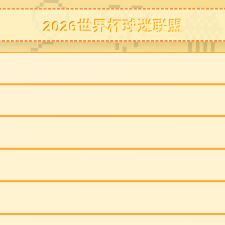
ga黄金甲体育棉袋
、
epega黄金甲体育棉
为本公司主营产品，价格优惠！
关于ga黄金甲体育
案例展示