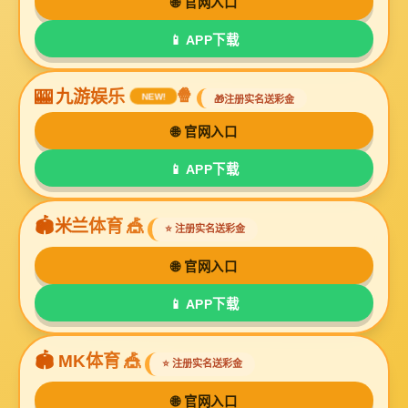
信息来源：//628503.com/m/ 未知
作者：
武汉ga黄金甲体育 包装有限公司
发布时间：2023-08-14 09:25
卷料是指成卷供应的物料，一般用于长度较长、需求量较大的场
合，如制造、涂装、包装等工业领域。卷料一般以平板为底板，其表
面材料可能是纸、布、塑料、铝箔等多种材料。根据不同的需求，卷
料的尺寸和重量也各不相同。在制造业中，卷料通常作为原材料使
用，经过加工后制成各种产品。
武汉ga黄金甲体育棉
卷料的制作方法
如下。
首先，制作ga黄金甲体育棉卷料的原材料是聚乙烯，它是一种具
有良好柔软性和吸震性的塑料。首先需要将聚乙烯颗粒加热熔化，然
后通过挤压机将熔化的聚乙烯挤出成圆形的ga黄金甲体育棉棒。