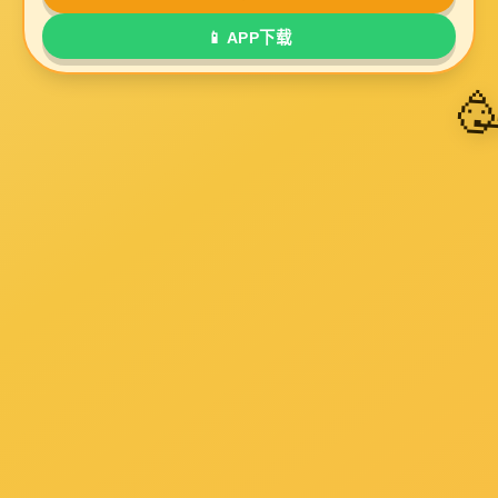
接下来，将挤出的ga黄金甲体育棉棒经过冷却后，使用切割机将
其切割成一定长度的ga黄金甲体育棉卷料。切割后的ga黄金甲体育棉
卷料可以根据需要进行定制，可以选择不同的宽度和厚度。
在制作过程中，可以根据需要添加一些辅助材料，如防火剂、去
菌剂等，以提高ga黄金甲体育棉卷料的性能。