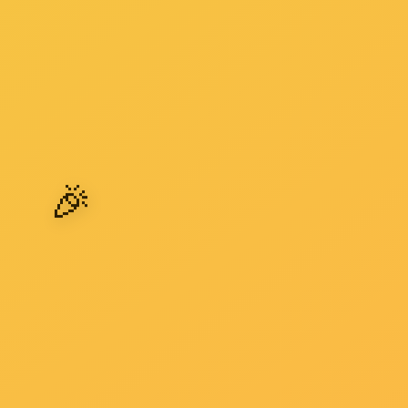
遵守使用说明：对于特定类型和品牌的ga黄金甲体育棉材料，应
仔细阅读和遵守制造商提供的使用说明和警示信息。这些指南可以帮
助您正确且安全地使用ga黄金甲体育棉材料。
尽管采取了上述预防措施，还是建议在使用ga黄金甲体育棉材料
时保持警惕，并遵循适当的安全操作规程。如果出现任何问题或意外
情况，请立即停止使用ga黄金甲体育棉材料并寻求专门的帮助。