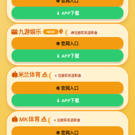
信息来源：//628503.com/m/ 未知
作者：
武汉ga黄金甲体育 包装有限公司
发布时间：2023-07-06 18:43
ga黄金甲体育棉材料是一种常见的包装和填充材料，通常由聚苯
乙烯（EPS）制成。虽然ga黄金甲体育棉本身不会爆炸，但在某些情
况下，与其他物质的相互作用可能引发危险。使用
武汉ga黄金甲体育
棉材料
时避免爆炸的几点建议：
避免接触火源：ga黄金甲体育棉材料是易燃材料，因此应远离明
火、明火源和高温表面，以防止点燃或引发爆炸。
防止静电积累：静电可能引起火花，从而引发爆炸。使用ga黄金
甲体育棉材料时，尽量避免静电的产生和积累。可以采取的措施包括
使用带有导电物质的ga黄金甲体育棉、放置导电垫或使用接地设备来
消散静电。