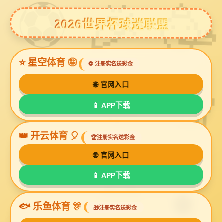
ga黄金甲体育
ga黄金甲体育棉袋
、
epega黄金甲体育棉
为本公司主营产品，价格优惠！
网站ga黄金甲体育
关于ga黄金甲体育
ga黄金甲体育棉资讯
产品展示
案例展示
联系ga黄金甲体育