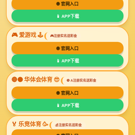
你现在的位置：
ga黄金甲体育
ga黄金甲体育棉资讯
武汉ga黄金甲体育棉价格会突然出现变化吗
武汉ga黄金甲体育棉价格会突然出现变化吗