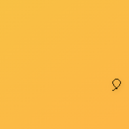
ga黄金甲体育
1
2
下一页
末页
共
2
页
10
条
ga黄金甲体育
NEWS CONTENT
建筑保温为何青睐ga黄金甲体育棉材料？三大核心优势大
在当代建筑保温材料市场中， 武汉ga黄金甲体育棉材料 (EPE发泡聚乙烯)凭借其独特性能逐渐成为众多工程项目的优选。这种闭孔式发泡材料为何能在众多保温材料中脱颖而出？其背后有着值得深
20
2025-05-20
从包装到家居：EPEga黄金甲体育棉如何变身环保装修利器
在现代家居装修中，人们越来越注重材料的选择，不仅追求美观，更看重实用性和功能性。 武汉EPEga黄金甲体育棉 ，这种看似普通的材料，凭借其独特的特性，在家居装修领域发挥着越来越多
09
2025-05-09
武汉ga黄金甲体育棉价格与环保要求的微妙平衡
在当今社会，环保已成为各行各业不可忽视的重要议题。作为包装材料的一种，ga黄金甲体育棉同样面临着环保要求的挑战。而 武汉ga黄金甲体育棉价格 与环保要求之间的关系，也悄然成为市场关注的
23
2025-04-23
ga黄金甲体育棉衬垫与其他材质衬垫相比，优势藏在哪？
在琳琅满目的包装材料中， 武汉ga黄金甲体育棉衬垫 正悄然成为越来越多行业的选择。与传统的泡沫、纸板、气泡膜等材质相比，这种看似普通的材料蕴含着许多不易察觉的独特优势。从缓冲
19
2025-04-19