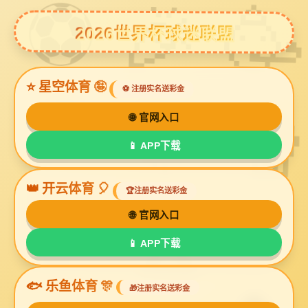
ga黄金甲体育
ga黄金甲体育棉袋
、
epega黄金甲体育棉
为本公司主营产品，价格优惠！
网站ga黄金甲体育
关于ga黄金甲体育
ga黄金甲体育棉资讯
产品展示
案例展示
联系ga黄金甲体育