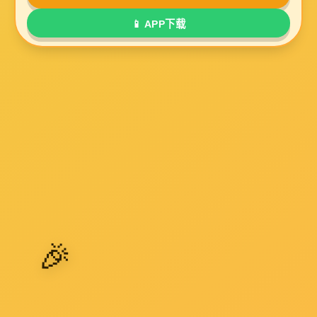
ga黄金甲体育棉衬垫
ga黄金甲体育棉衬垫
ga黄金甲体育棉衬垫
ga黄金甲体育棉衬垫
ga黄金甲体育棉衬垫
ga黄金甲体育棉衬垫