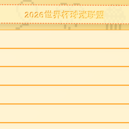
ga黄金甲体育棉袋
、
epega黄金甲体育棉
为本公司主营产品，价格优惠！
关于ga黄金甲体育
案例展示