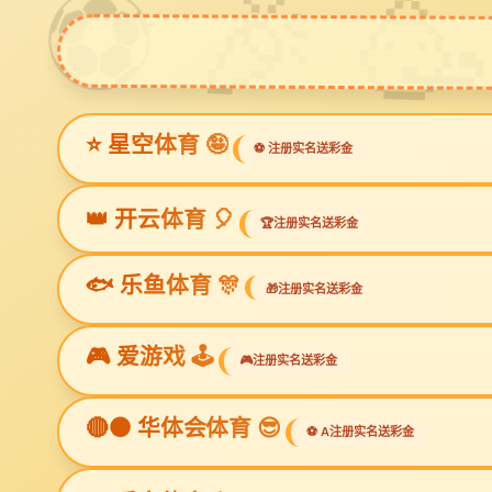
ga黄金甲体育
网站ga黄金甲体育
产品展示