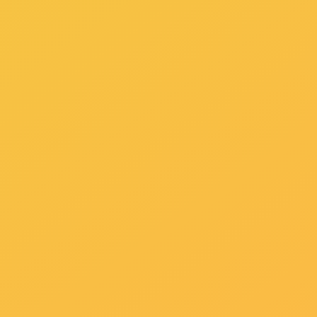
ga黄金甲体育棉（EPE异型材）