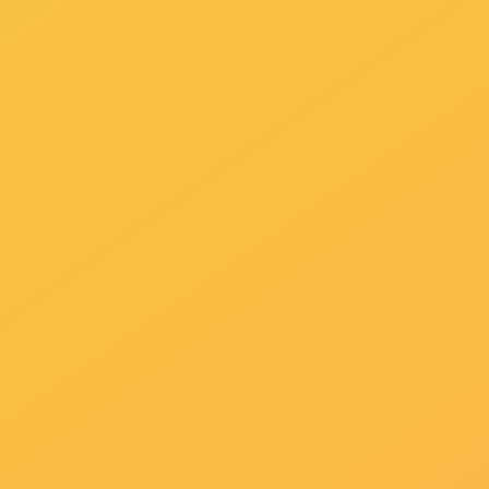
EPE片材
EPE片材
ga黄金甲体育
上一页
1
2
末页
共
2
页
10
ga黄金甲体育
NEWS CONTENT
为何青睐ga黄金甲体育棉材料？三大核心优势大
温材料市场中， 武汉ga黄金甲体育棉材料 (EPE发泡聚乙烯)凭借其独特性能逐渐成为众多工程项目的优选。这种闭孔式发泡材料为何能在众多保温材料中脱颖而出？其背后有着值得深
家居：EPEga黄金甲体育棉如何变身环保装修利器
修中，人们越来越注重材料的选择，不仅追求美观，更看重实用性和功能性。 武汉EPEga黄金甲体育棉 ，这种看似普通的材料，凭借其独特的特性，在家居装修领域发挥着越来越多
黄金甲体育棉价格与环保要求的微妙平衡
环保已成为各行各业不可忽视的重要议题。作为包装材料的一种，ga黄金甲体育棉同样面临着环保要求的挑战。而 武汉ga黄金甲体育棉价格 与环保要求之间的关系，也悄然成为市场关注的
甲体育棉衬垫与其他材质衬垫相比，优势藏在哪？
包装材料中， 武汉ga黄金甲体育棉衬垫 正悄然成为越来越多行业的选择。与传统的泡沫、纸板、气泡膜等材质相比，这种看似普通的材料蕴含着许多不易察觉的独特优势。从缓冲