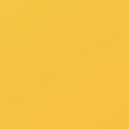
ga黄金甲体育棉材料（EPE片材）
ga黄金甲体育棉材料（EPE片材）
纸箱