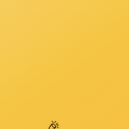
你现在的位置：
ga黄金甲体育
ga黄金甲体育棉材料（EPE片材）
epega黄金甲体育棉（EPE卷材）
ga黄金甲体育棉衬垫